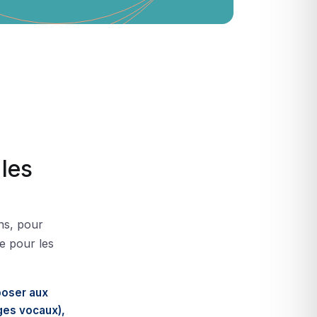
les
ns, pour
ge pour les
oser aux
ges vocaux),