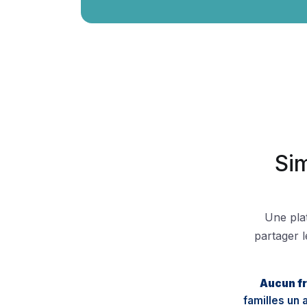
Si
Une pla
partager l
Aucun fr
familles un