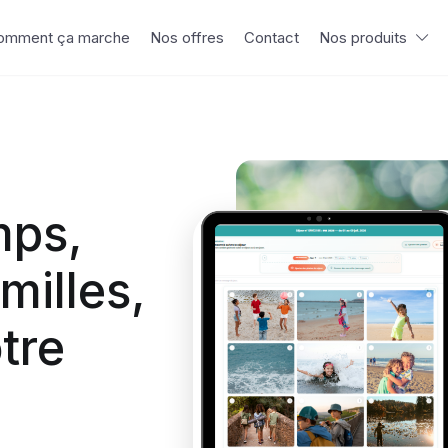
omment ça marche
Nos offres
Contact
Nos produits
mps,
milles,
tre