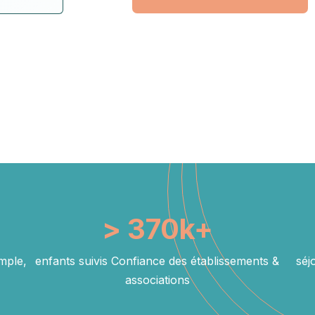
>
370
k+
imple,
enfants suivis Confiance des établissements &
séj
associations